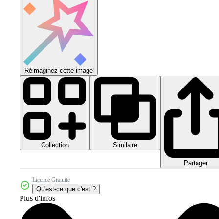
Réimaginez cette image
Collection
Similaire
Partager
Licence Gratuite
Qu'est-ce que c'est ?
Plus d'infos