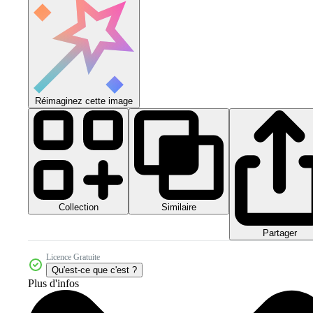
Réimaginez cette image
Collection
Similaire
Partager
Licence Gratuite
Qu'est-ce que c'est ?
Plus d'infos