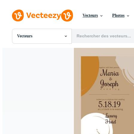
Vecteurs
Photos
Vecteurs
Toutes Images
Photos
PNGs
PSDs
SVGs
Modèles
Vecteurs
Vidéos
Motion graphics
Images Éditoriales
Événements Éditoriaux