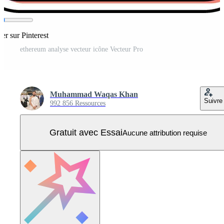
er sur Pinterest
ethereum analyse vecteur icône Vecteur Pro
Muhammad Waqas Khan
Suivre
992 856 Ressources
Gratuit avec Essai
Aucune attribution requise