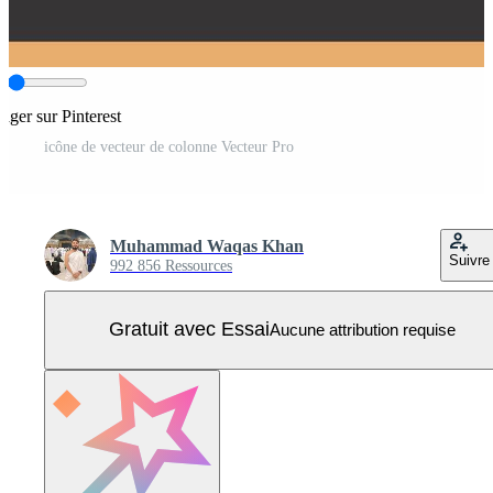
tager sur Pinterest
icône de vecteur de colonne Vecteur Pro
Muhammad Waqas Khan
Suivre
992 856 Ressources
Gratuit avec Essai
Aucune attribution requise