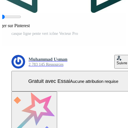
ager sur Pinterest
casque ligne pente vert icône Vecteur Pro
Muhammad Usman
Suivre
2 783 145 Ressources
Gratuit avec Essai
Aucune attribution requise