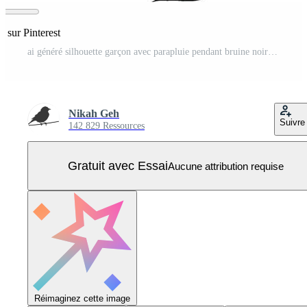
r sur Pinterest
ai généré silhouette garçon avec parapluie pendant bruine noir Couleur seulement Vecteur Pro
Nikah Geh
Suivre
142 829 Ressources
Gratuit avec Essai
Aucune attribution requise
Réimaginez cette image