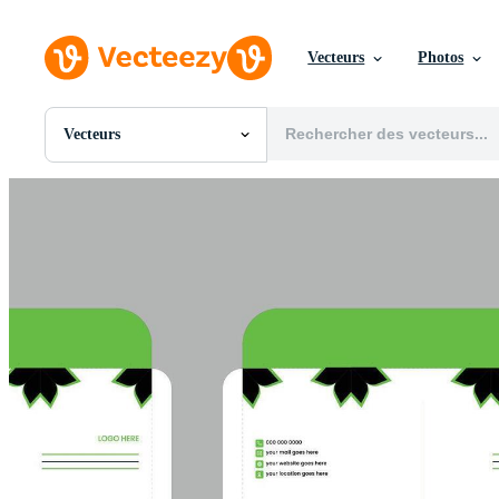
Vecteurs
Photos
Vecteurs
Toutes Images
Photos
PNGs
PSDs
SVGs
Modèles
Vecteurs
Vidéos
Motion graphics
Images Éditoriales
Événements Éditoriaux