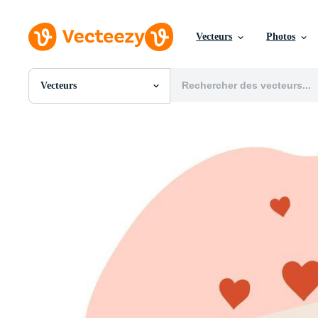
Vecteurs
Photos
Vecteurs
Toutes Images
Photos
PNGs
PSDs
SVGs
Modèles
Vecteurs
Vidéos
Motion graphics
Images Éditoriales
Événements Éditoriaux