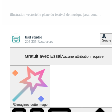
illustration vectorielle plane du festival de musique jazz. concert rétro nocturne dans le parc. spectacle vivant en plein air. les gens s'amusent à la jam session. soirée rock'n'roll. personnages de dessins animés musiciens et spectateurs Vecteur Pro
bsd studio
Suivre
205 335 Ressources
Gratuit avec Essai
Aucune attribution requise
Réimaginez cette image