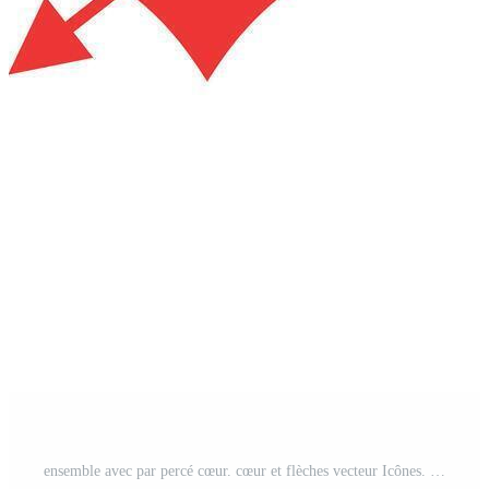
ensemble avec par percé cœur. cœur et flèches vecteur Icônes. la Saint-Valentin journée symbole. symbole amoureux. Vecteur Pro