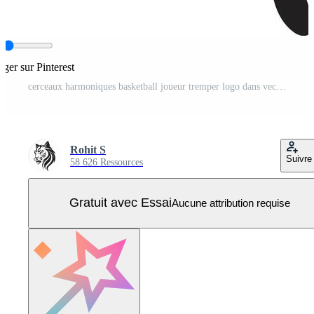
ager sur Pinterest
cerceaux harmoniques basketball joueur tremper logo dans vecteur symphonie la gravité gourou vecteur logo pour claquer tremper aficionados Vecteur Pro
Rohit S
Suivre
58 626 Ressources
Gratuit avec Essai
Aucune attribution requise