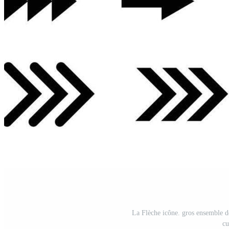
La Flèche icône. gros ensemble de
cu