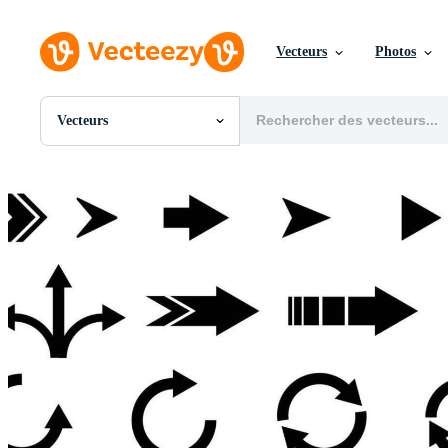
Vecteurs
Photos
Vecteurs
Toutes Images
Photos
PNGs
PSDs
SVGs
Modèles
Vecteurs
Vidéos
Motion graphics
Images Éditoriales
Événements Éditoriaux