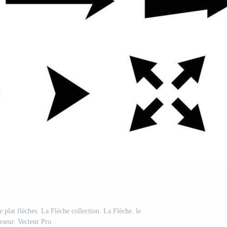
 plat flèches. La Flèche collection. La Flèche. le
rseur. Vecteur Pro