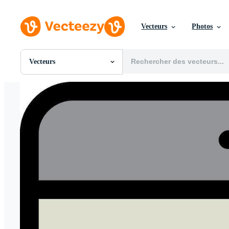
Vecteurs
Photos
Vecteurs
Toutes Images
Photos
PNGs
PSDs
SVGs
Modèles
Vecteurs
Vidéos
Motion graphics
Images Éditoriales
Événements Éditoriaux