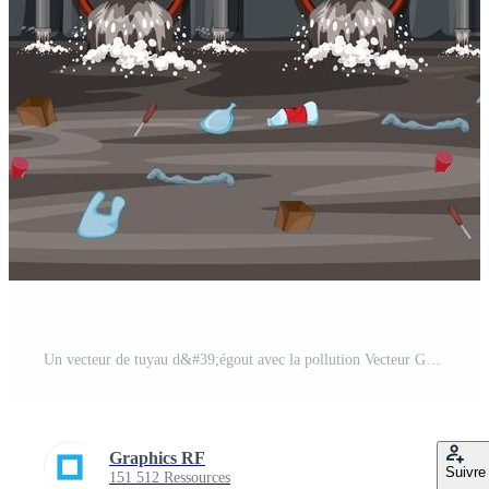
Un vecteur de tuyau d&#39;égout avec la pollution Vecteur Gratuit
Graphics RF
Suivre
151 512 Ressources