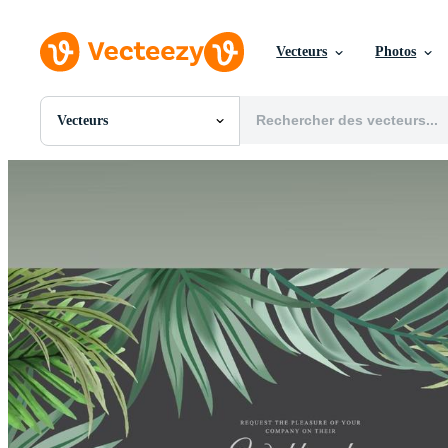
Vecteurs
Photos
Vecteurs
Toutes Images
Photos
PNGs
PSDs
SVGs
Modèles
Vecteurs
Vidéos
Motion graphics
Images Éditoriales
Événements Éditoriaux