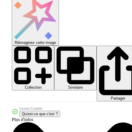
Réimaginez cette image
Collection
Similaire
Partager
Licence Gratuite
Qu'est-ce que c'est ?
Plus d'infos