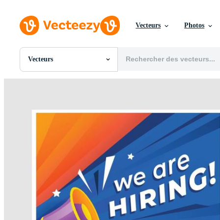
Vecteurs
Photos
Vecteurs
Toutes Images
Photos
PNGs
PSDs
SVGs
Modèles
Vecteurs
Vidéos
Motion graphics
Images Éditoriales
Événements Éditoriaux