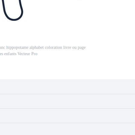
lanc hippopotame alphabet coloration livre ou page
es enfants Vecteur Pro