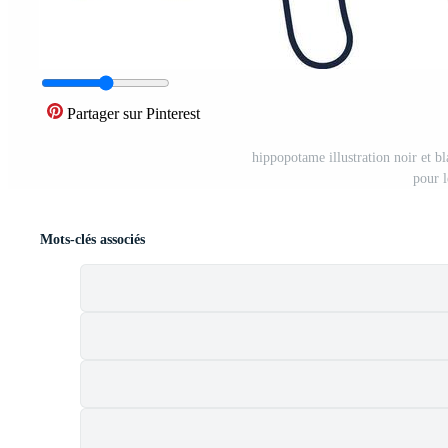
Partager sur Pinterest
hippopotame illustration noir et b
pour l
Mots-clés associés