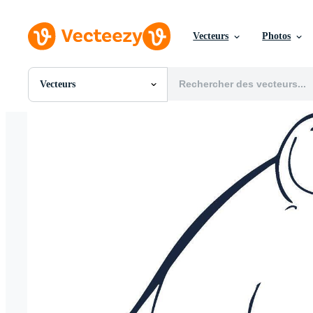
Vecteurs
Photos
Vecteurs
Toutes Images
Photos
PNGs
PSDs
SVGs
Modèles
Vecteurs
Vidéos
Motion graphics
Images Éditoriales
Événements Éditoriaux