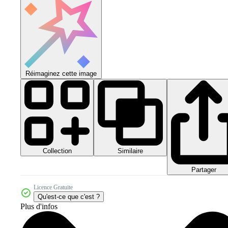
Réimaginez cette image
Collection
Similaire
Partager
Licence Gratuite
Qu'est-ce que c'est ?
Plus d'infos