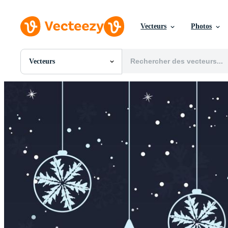
Vecteurs
Photos
Vecteurs
Toutes Images
Photos
PNGs
PSDs
SVGs
Modèles
Vecteurs
Vidéos
Motion graphics
Images Éditoriales
Événements Éditoriaux