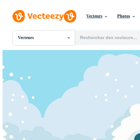
Vecteurs
Photos
Vecteurs
Toutes Images
Photos
PNGs
PSDs
SVGs
Modèles
Vecteurs
Vidéos
Motion graphics
Images Éditoriales
Événements Éditoriaux