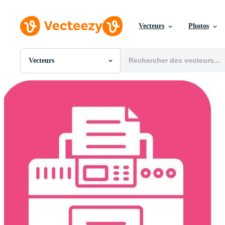
Vecteurs
Photos
Vecteurs
Toutes Images
Photos
PNGs
PSDs
SVGs
Modèles
Vecteurs
Vidéos
Motion graphics
Images Éditoriales
Événements Éditoriaux