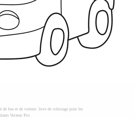
 de bus et de voiture. livre de coloriage pour les
nfants Vecteur Pro