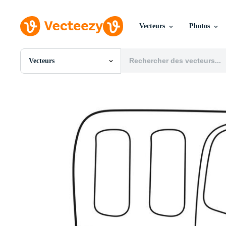
Vecteurs
Photos
Vecteurs
Toutes Images
Photos
PNGs
PSDs
SVGs
Modèles
Vecteurs
Vidéos
Motion graphics
Images Éditoriales
Événements Éditoriaux