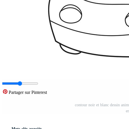
Partager sur Pinterest
contour noir et blanc dessin animé
e
Mots-clés associés