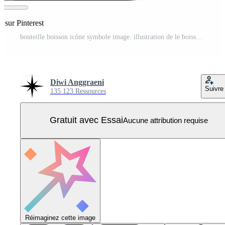
r sur Pinterest
bouteille boisson icône symbole image. illustration de le boisson l'eau bouteille verre conception image Vecteur Pro
Diwi Anggraeni
Suivre
135 123 Ressources
Gratuit avec Essai
Aucune attribution requise
Réimaginez cette image