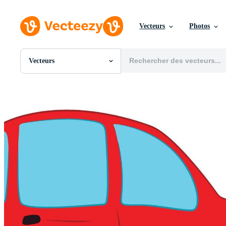
Vecteurs
Photos
Vecteurs
Toutes Images
Photos
PNGs
PSDs
SVGs
Modèles
Vecteurs
Vidéos
Motion graphics
Images Éditoriales
Événements Éditoriaux