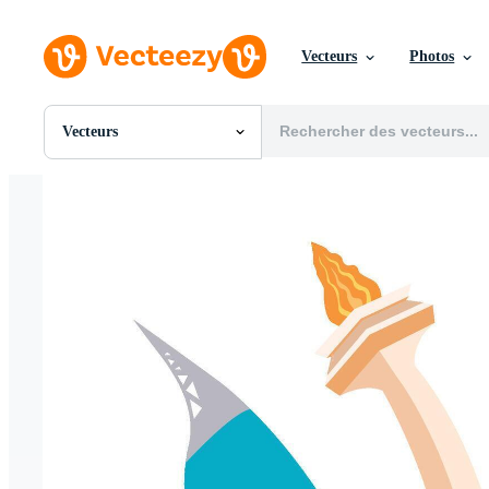
Vecteurs
Photos
Vecteurs
Toutes Images
Photos
PNGs
PSDs
SVGs
Modèles
Vecteurs
Vidéos
Motion graphics
Images Éditoriales
Événements Éditoriaux