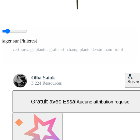
rtager sur Pinterest
vert sauvage plante agrafe art. champ plante dessin main tiré illustration. botanique clipart isolé sur blanche. doux Célibataire élément pour conception. Vecteur Pro
Olha Saiuk
Suivre
3 224 Ressources
Gratuit avec Essai
Aucune attribution requise