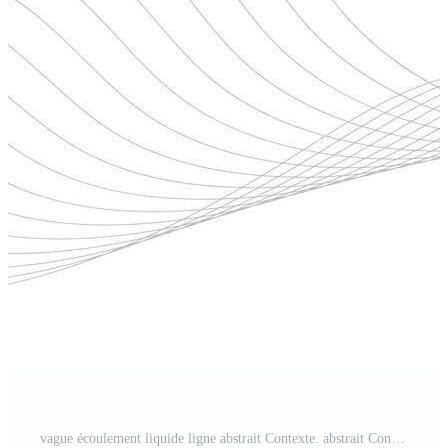
vague écoulement liquide ligne abstrait Contexte. abstrait Contexte avec affaires lignes. Vecteur Pro