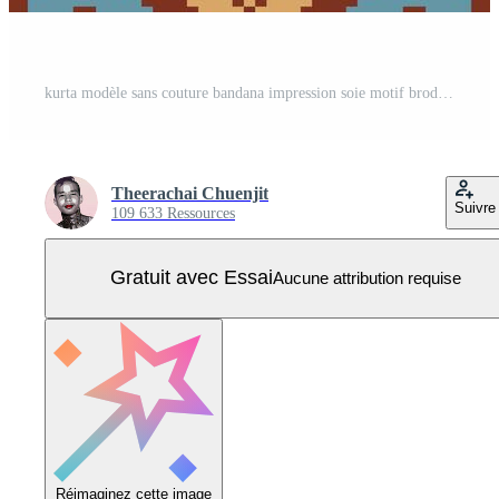
kurta modèle sans couture bandana impression soie motif broderie, pixel ikat broderie conception pour impression Années 60 paisley attacher colorant Damas ornement tapis branché kurta pyjama Vecteur Pro
Theerachai Chuenjit
Suivre
109 633 Ressources
Gratuit avec Essai
Aucune attribution requise
Réimaginez cette image