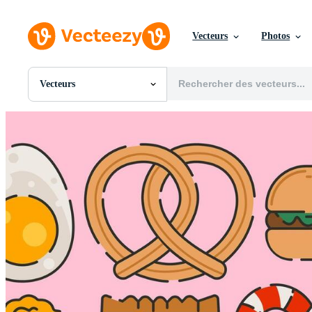
Vecteurs
Photos
Vecteurs
Toutes Images
Photos
PNGs
PSDs
SVGs
Modèles
Vecteurs
Vidéos
Motion graphics
Images Éditoriales
Événements Éditoriaux