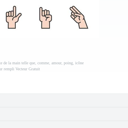
te de la main telle que, comme, amour, poing, icône
ur rempli Vecteur Gratuit