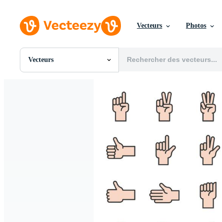
Vecteurs
Photos
Vecteurs
Toutes Images
Photos
PNGs
PSDs
SVGs
Modèles
Vecteurs
Vidéos
Motion graphics
Images Éditoriales
Événements Éditoriaux