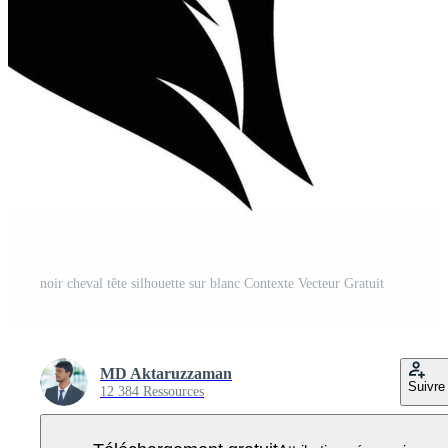
noir cheval tête silhouette sur blanc Contexte Vecteur Gratuit
MD Aktaruzzaman
Suivre
12 384 Ressources