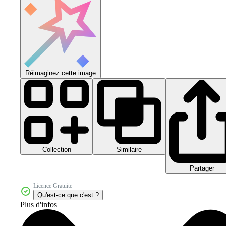
Réimaginez cette image
Collection
Similaire
Partager
Licence Gratuite
Qu'est-ce que c'est ?
Plus d'infos