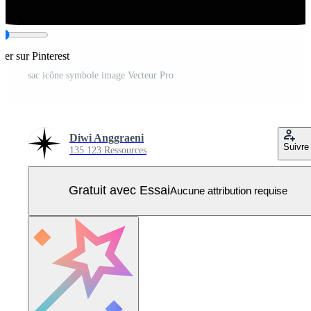
ger sur Pinterest
sac icône symbole image Vecteur Pro
Diwi Anggraeni
Suivre
135 123 Ressources
Gratuit avec Essai
Aucune attribution requise