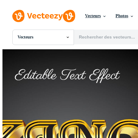
Vecteurs
Photos
Vecteurs
Toutes Images
Photos
PNGs
PSDs
SVGs
Modèles
Vecteurs
Vidéos
Motion graphics
Images Éditoriales
Événements Éditoriaux