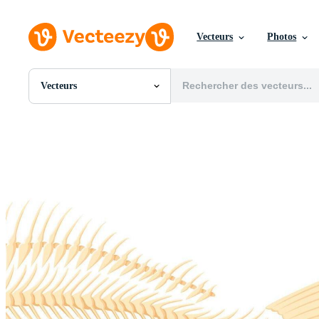
Vecteurs
Photos
Vecteurs
Toutes Images
Photos
PNGs
PSDs
SVGs
Modèles
Vecteurs
Vidéos
Motion graphics
Images Éditoriales
Événements Éditoriaux