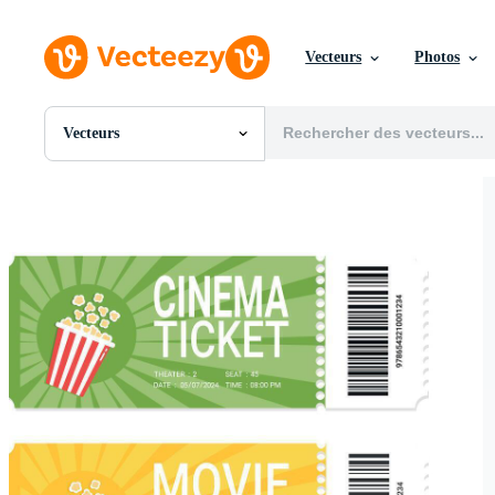
Vecteurs
Photos
Vecteurs
Toutes Images
Photos
PNGs
PSDs
SVGs
Modèles
Vecteurs
Vidéos
Motion graphics
Images Éditoriales
Événements Éditoriaux