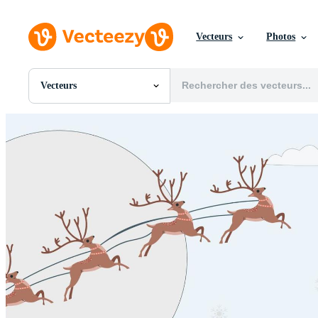
Vecteurs
Photos
Vecteurs
Toutes Images
Photos
PNGs
PSDs
SVGs
Modèles
Vecteurs
Vidéos
Motion graphics
Images Éditoriales
Événements Éditoriaux