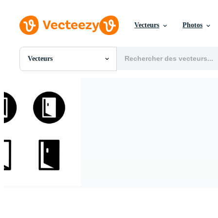
Vecteurs
Photos
Vecteurs
Toutes Images
Photos
PNGs
PSDs
SVGs
Modèles
Vecteurs
Vidéos
Motion graphics
Images Éditoriales
Événements Éditoriaux