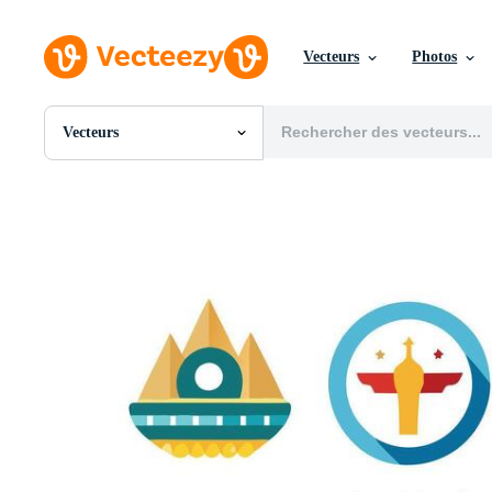
Vecteurs
Photos
Vecteurs
Toutes Images
Photos
PNGs
PSDs
SVGs
Modèles
Vecteurs
Vidéos
Motion graphics
Images Éditoriales
Événements Éditoriaux