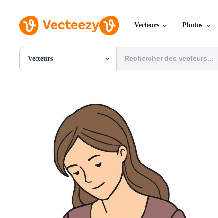
Vecteurs
Photos
Vecteurs
Toutes Images
Photos
PNGs
PSDs
SVGs
Modèles
Vecteurs
Vidéos
Motion graphics
Images Éditoriales
Événements Éditoriaux