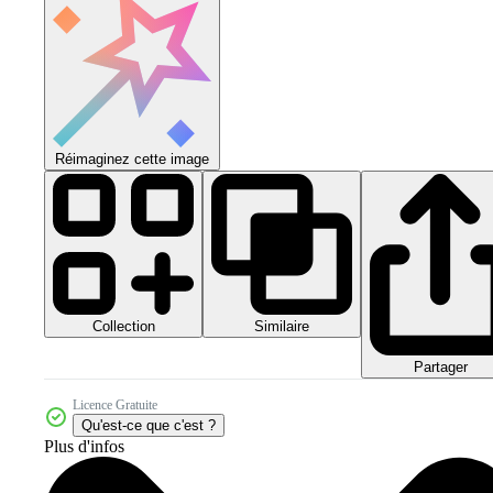
Réimaginez cette image
Collection
Similaire
Partager
Licence Gratuite
Qu'est-ce que c'est ?
Plus d'infos