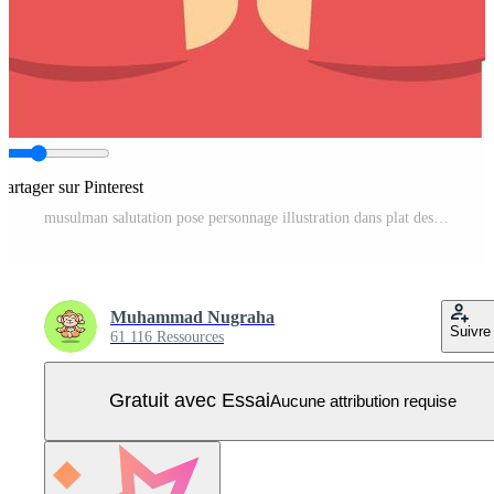
Partager sur Pinterest
musulman salutation pose personnage illustration dans plat dessin animé style. Vecteur Pro
Muhammad Nugraha
Suivre
61 116 Ressources
Gratuit avec Essai
Aucune attribution requise