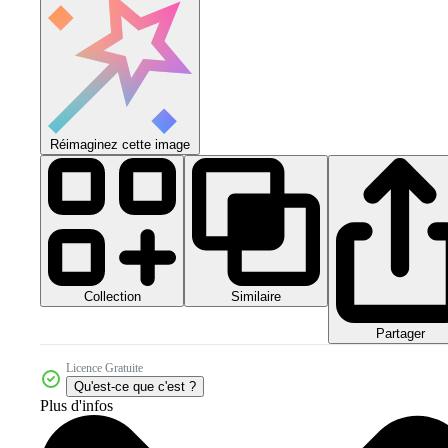
Réimaginez cette image
Collection
Similaire
Partager
Licence Gratuite
Qu'est-ce que c'est ?
Plus d'infos