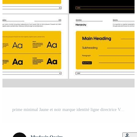
prime minimal Jaune et noir marque identité ligne directrice Vecteur Pro