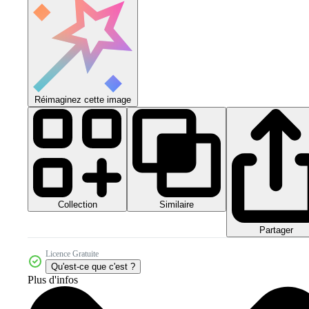
Réimaginez cette image
Collection
Similaire
Partager
Licence Gratuite
Qu'est-ce que c'est ?
Plus d'infos