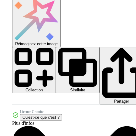
Réimaginez cette image
Collection
Similaire
Partager
Licence Gratuite
Qu'est-ce que c'est ?
Plus d'infos