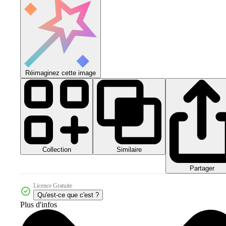
Réimaginez cette image
Collection
Similaire
Partager
Licence Gratuite
Qu'est-ce que c'est ?
Plus d'infos