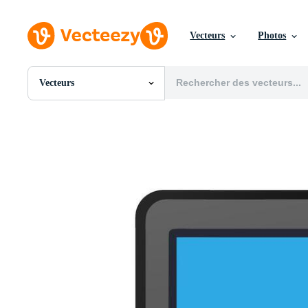
Vecteurs
Photos
Vecteurs
Toutes Images
Photos
PNGs
PSDs
SVGs
Modèles
Vecteurs
Vidéos
Motion graphics
Images Éditoriales
Événements Éditoriaux